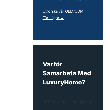
Utforska vår OEM/ODM
Förmågor →
Varför
Samarbeta Med
LuxuryHome?
35 000 kvadratmeter gjuteri