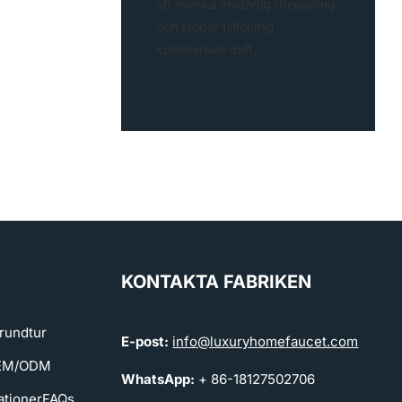
att minska invändig droppning
och stöder tillförlitlig
kommersiell drift.
KONTAKTA FABRIKEN
rundtur
E-post:
info@luxuryhomefaucet.com
OEM/ODM
WhatsApp:
+ 86-18127502706
ationer
FAQs