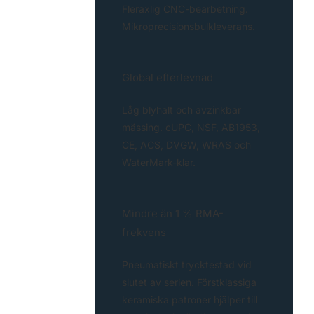
Fleraxlig CNC-bearbetning.
Mikroprecisionsbulkleverans.
Global efterlevnad
Låg blyhalt och avzinkbar
mässing. cUPC, NSF, AB1953,
CE, ACS, DVGW, WRAS och
WaterMark-klar.
Mindre än 1 % RMA-
frekvens
Pneumatiskt trycktestad vid
slutet av serien. Förstklassiga
keramiska patroner hjälper till