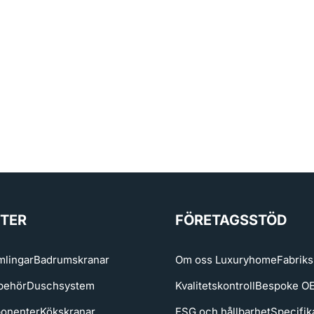
TER
FÖRETAGSSTÖD
lingar
Badrumskranar
Om oss Luxuryhome
Fabriks
behör
Duschsystem
Kvalitetskontroll
Bespoke 
onenter
Kökskranar
ESG och hållbarhet
Specifik