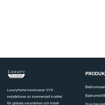
PRODUK
Badrumssam
LuxuryHome konstruerar VVS-
Badrumstill
installationer av kommersiell kvalitet
för globala varumärken och hotell-
Duschkomp