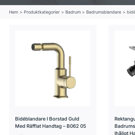
Hem
Produktkategorier
Badrum
Badrumsblandare
bid
Bidéblandare I Borstad Guld
Rektangu
Med Räfflat Handtag – B062 05
Badrums
Ihåligt 