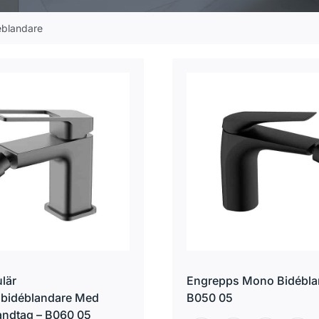
éblandare
lär
Engrepps Mono Bidébla
bidéblandare Med
B050 05
Handtag – B060 05