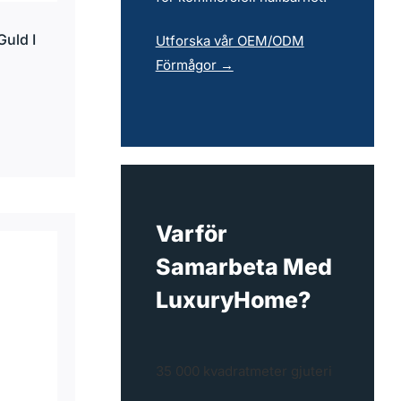
Guld I
Utforska vår OEM/ODM
Förmågor →
Varför
Samarbeta Med
LuxuryHome?
35 000 kvadratmeter gjuteri