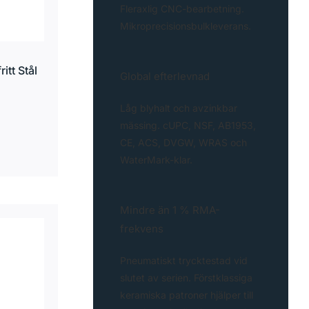
Fleraxlig CNC-bearbetning.
Mikroprecisionsbulkleverans.
itt Stål
Global efterlevnad
Låg blyhalt och avzinkbar
mässing. cUPC, NSF, AB1953,
CE, ACS, DVGW, WRAS och
WaterMark-klar.
Mindre än 1 % RMA-
frekvens
Pneumatiskt trycktestad vid
slutet av serien. Förstklassiga
keramiska patroner hjälper till