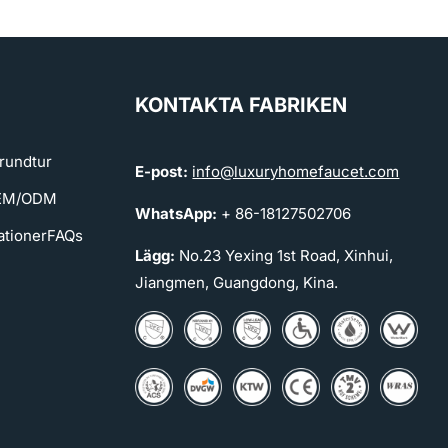
KONTAKTA FABRIKEN
rundtur
E-post:
info@luxuryhomefaucet.com
OEM/ODM
WhatsApp:
+ 86-18127502706
ationer
FAQs
Lägg:
No.23 Yexing 1st Road, Xinhui,
Jiangmen, Guangdong, Kina.