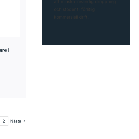
att minska invändig droppning
och stöder tillförlitlig
kommersiell drift.
re I
2
Nästa