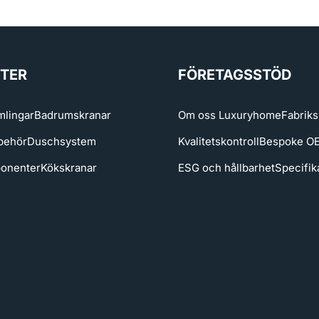
TER
FÖRETAGSSTÖD
lingar
Badrumskranar
Om oss Luxuryhome
Fabriks
behör
Duschsystem
Kvalitetskontroll
Bespoke 
onenter
Kökskranar
ESG och hållbarhet
Specifik