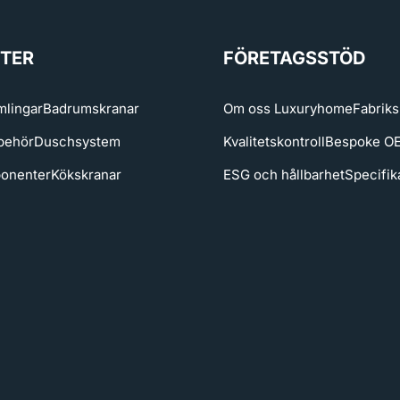
TER
FÖRETAGSSTÖD
lingar
Badrumskranar
Om oss Luxuryhome
Fabriks
behör
Duschsystem
Kvalitetskontroll
Bespoke 
onenter
Kökskranar
ESG och hållbarhet
Specifik