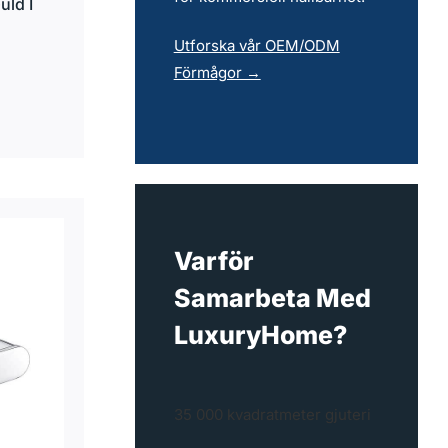
uld I
Utforska vår OEM/ODM
Förmågor →
Varför
Samarbeta Med
LuxuryHome?
35 000 kvadratmeter gjuteri