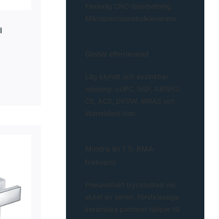
Fleraxlig CNC-bearbetning.
Mikroprecisionsbulkleverans.
I
Global efterlevnad
Låg blyhalt och avzinkbar
mässing. cUPC, NSF, AB1953,
CE, ACS, DVGW, WRAS och
WaterMark-klar.
Mindre än 1 % RMA-
frekvens
Pneumatiskt trycktestad vid
slutet av serien. Förstklassiga
keramiska patroner hjälper till