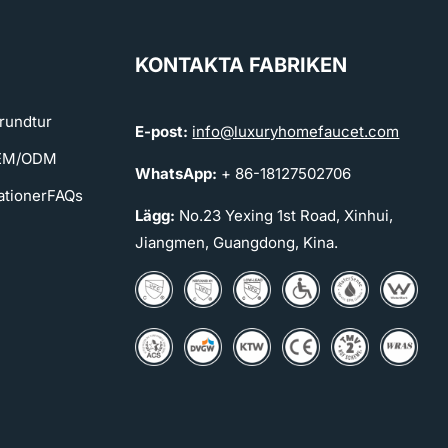
KONTAKTA FABRIKEN
rundtur
E-post:
info@luxuryhomefaucet.com
OEM/ODM
WhatsApp:
+ 86-18127502706
ationer
FAQs
Lägg:
No.23 Yexing 1st Road, Xinhui,
Jiangmen, Guangdong, Kina.