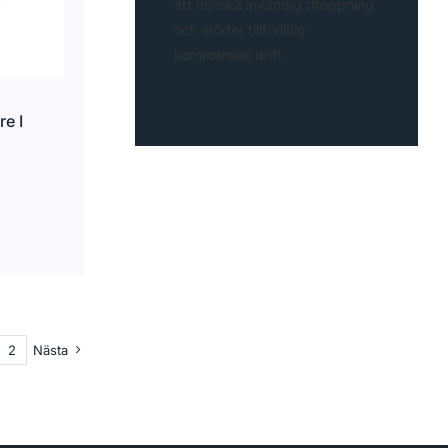
att minska invändig droppning
och stöder tillförlitlig
kommersiell drift.
e I
2
Nästa