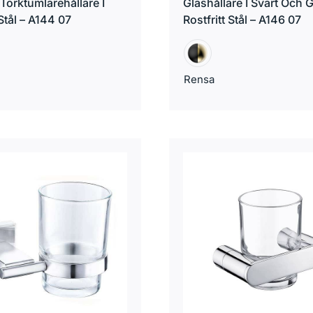
Torktumlarehållare I
Glashållare I Svart Och G
 Stål – A144 07
Rostfritt Stål – A146 07
Rensa