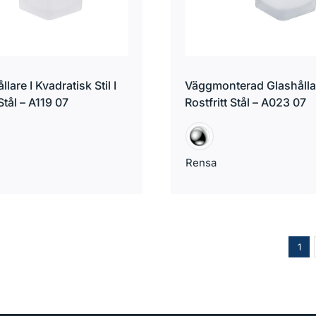
llare I Kvadratisk Stil I
Väggmonterad Glashållar
 Stål – A119 07
Rostfritt Stål – A023 07
Rensa
1