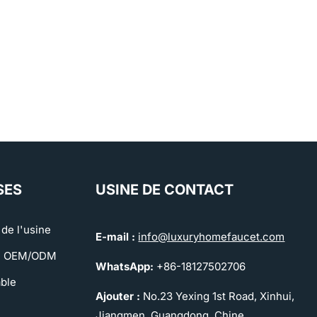
SES
USINE DE CONTACT
 de l'usine
E-mail :
info@luxuryhomefaucet.com
e OEM/ODM
WhatsApp:
+86-18127502706
ble
Ajouter :
No.23 Yexing 1st Road, Xinhui,
Jiangmen, Guangdong, Chine.