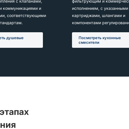
опления с клапанами,
фильтрующим и коммерчес
 коммуникациями и
исполнением, с указанными
ми, соответствующими
картриджами, шлангами и
тандартам.
компонентами регулировани
еть душевые
Посмотреть кухонные
смесители
 этапах
ения