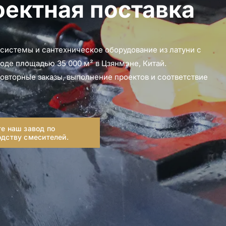
ектная поставка
системы и сантехническое оборудование из латуни с
оде площадью 35 000 м² в Цзянмэне, Китай.
овторные заказы, выполнение проектов и соответствие
е наш завод по
одству смесителей.