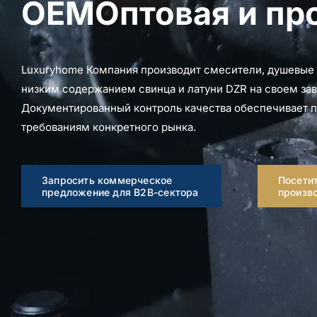
OEMОптовая и про
Luxuryhome Компания производит смесители, душевые 
низким содержанием свинца и латуни DZR на своем зав
Документированный контроль качества обеспечивает п
требованиям конкретного рынка.
Запросить коммерческое
Посетит
предложение для B2B-сектора
произв