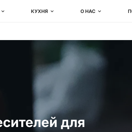
КУХНЯ
О НАС
П
есителей для