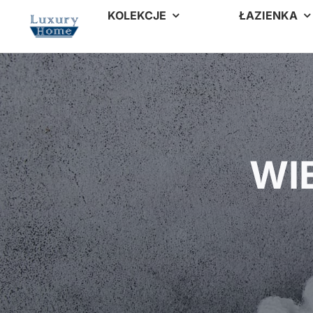
Przejdź
KOLEKCJE
ŁAZIENKA
do
treści
WI