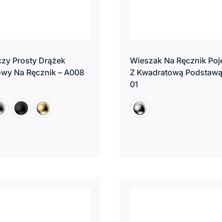
zy Prosty Drążek
Wieszak Na Ręcznik Po
owy Na Ręcznik – A008
Z Kwadratową Podstawą
01
