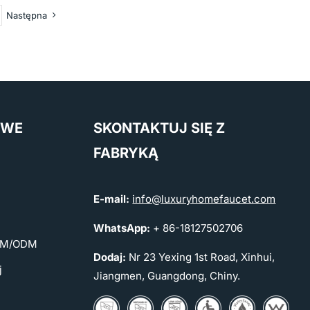
Następna
OWE
SKONTAKTUJ SIĘ Z
FABRYKĄ
E-mail:
info@luxuryhomefaucet.com
WhatsApp:
+ 86-18127502706
OEM/ODM
Dodaj:
Nr 23 Yexing 1st Road, Xinhui,
j
Jiangmen, Guangdong, Chiny.