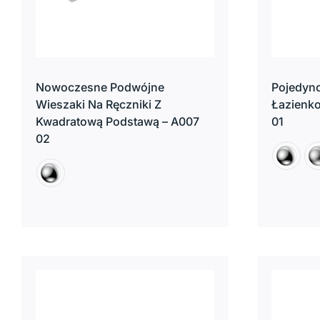
Nowoczesne Podwójne
Pojedync
Wieszaki Na Ręczniki Z
Łazienk
Kwadratową Podstawą – A007
01
02

