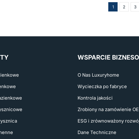
1
2
3
TY
WSPARCIE BIZNES
zienkowe
O Nas Luxuryhome
ienkowe
Wycieczka po fabryce
łazienkowe
Kontrola jakości
ysznicowe
Zrobiony na zamówienie 
rysznica
ESG i zrównoważony rozwó
chenne
Dane Techniczne