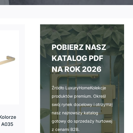
POBIERZ NASZ
KATALOG PDF
NA ROK 2026
Źródło LuxuryHomeKolekcje
produktów premium. Określ
swój rynek docelowy i otrzymaj
nasz najnowszy katalog
Kolorze
gotowy do sprzedaży hurtowej
– A035
z cenami B2B.