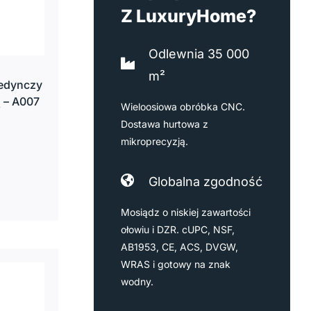
Z LuxuryHome?
Odlewnia 35 000
m²
jedynczy
 – A007
Wieloosiowa obróbka CNC.
Dostawa hurtowa z
mikroprecyzją.
Globalna zgodność
Mosiądz o niskiej zawartości
ołowiu i DZR. cUPC, NSF,
AB1953, CE, ACS, DVGW,
WRAS i gotowy na znak
wodny.