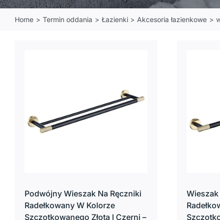
Home
Termin oddania
Łazienki
Akcesoria łazienkowe
w
Podwójny Wieszak Na Ręczniki
Wieszak
Radełkowany W Kolorze
Radełko
Szczotkowanego Złota I Czerni –
Szczotko